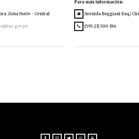
Para más información:
ra. Zona Norte - Central
Avenida Boggiani Esq./ Cir
fo@ine.gov.py
(595 21) 500-194